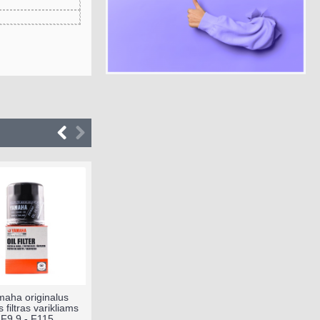
aha originalus
 filtras varikliams
F9.9 - F115