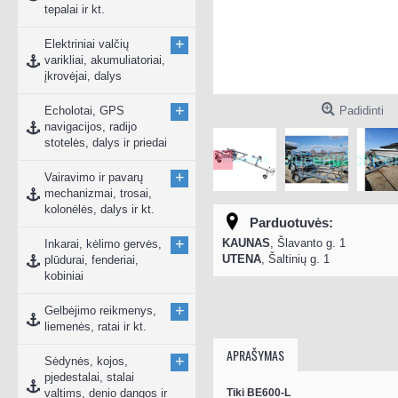
tepalai ir kt.
+
Elektriniai valčių
varikliai, akumuliatoriai,
įkrovėjai, dalys
+
Echolotai, GPS
Padidinti
navigacijos, radijo
stotelės, dalys ir priedai
+
Vairavimo ir pavarų
mechanizmai, trosai,
kolonėlės, dalys ir kt.
Parduotuvės:
+
KAUNAS
, Šlavanto g. 1
Inkarai, kėlimo gervės,
UTENA
, Šaltinių g. 1
plūdurai, fenderiai,
kobiniai
+
Gelbėjimo reikmenys,
liemenės, ratai ir kt.
APRAŠYMAS
+
Sėdynės, kojos,
pjedestalai, stalai
valtims, denio dangos ir
Tiki BE600-L