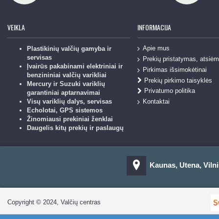
VEIKLA
INFORMACIJA
Apie mus
Plastikinių valčių gamyba ir
servisas
Prekių pristatymas, atsiė
Įvairūs pakabinami elektriniai ir
Pirkimas išsimokėtinai
benzininiai valčių varikliai
Prekių pirkimo taisyklės
Mercury ir Suzuki variklių
Privatumo politika
garantiniai aptarnavimai
Kontaktai
Visų variklių dalys, servisas
Echolotai, GPS sistemos
Žinomiausi prekiniai ženklai
Daugelis kitų prekių ir paslaugų
Kaunas, Utena, Vilni
Copyright © 2024, Valčių centras