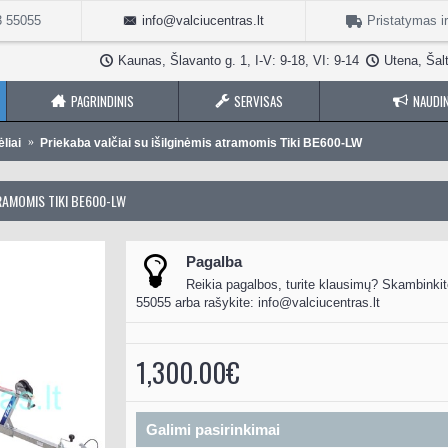
3 55055
info@valciucentras.lt
Pristatymas i
Kaunas, Šlavanto g. 1, I-V: 9-18, VI: 9-14
Utena, Šalt
PAGRINDINIS
SERVISAS
NAUDIN
liai
Priekaba valčiai su išilginėmis atramomis Tiki BE600-LW
TRAMOMIS TIKI BE600-LW
Pagalba
Reikia pagalbos, turite klausimų? Skambinkit
55055 arba rašykite:
info@valciucentras.lt
1,300.00€
Galimi pasirinkimai