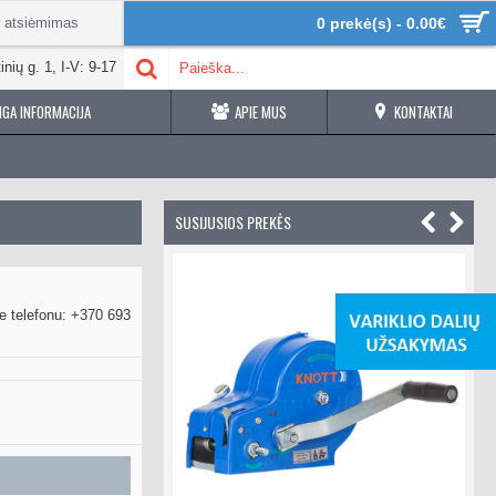
r atsiėmimas
0 prekė(s) - 0.00€
inių g. 1, I-V: 9-17
GA INFORMACIJA
APIE MUS
KONTAKTAI
SUSIJUSIOS PREKĖS
e telefonu: +370 693