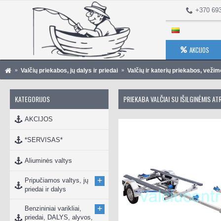
+370 69
AKCIJOS
Valčių priekabos, jų dalys ir priedai
Valčių ir katerių priekabos, vežimė
KATEGORIJOS
PRIEKABA VALČIAI SU IŠILGINĖMIS A
AKCIJOS
*SERVISAS*
Aliuminės valtys
+
Pripučiamos valtys, jų
priedai ir dalys
+
Benzininiai varikliai,
priedai, DALYS, alyvos,