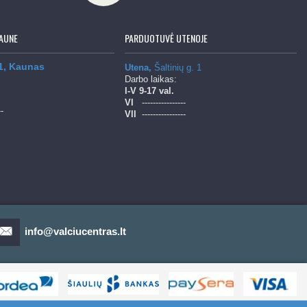
AUNE
PARDUOTUVĖ UTENOJE
 1, Kaunas
Utena,
Šaltinių g. 1
Darbo laikas:
l-V
9-17 val.
Vl
----------------
--
Vll
----------------
info@valciucentras.lt