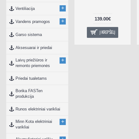
+
Ventiliacija
265.00€
139.00€
+
Vandens pramogos
Į KREPŠELĮ
Į KREPŠELĮ
Garso sistema
Aksesuarai ir priedai
+
Laivų priežiūros ir
remonto priemonės
Priedai tualetams
Borika FASTen
produkcija
Runos elektriniai varikliai
+
Minn Kota elektriniai
varikliai