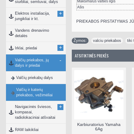
Maksimalus valties ilgis
siurbliai, semtuvai, dalys
Ašis
+
Elektros instaliacija,
jungikliai ir kt.
PRIEKABOS PRISTATYMAS JŪ
Vandens drenavimo
detalės
Žymos:
valciu priekabos
,
tiki 
+
Irklai, priedai
ATSITIKTINĖS PREKĖS
-
Valčių priekabos, jų
dalys ir priedai
Valčių priekabų dalys
Valčių ir katerių
priekabos, vežimėliai
+
Navigacinės šviesos,
kompasai,
radiolokaciniai atšvaitai
Springfield Fish Pro
Karbiuratorius Yamaha
Low sėdynė
6Ag
RAM laikikliai