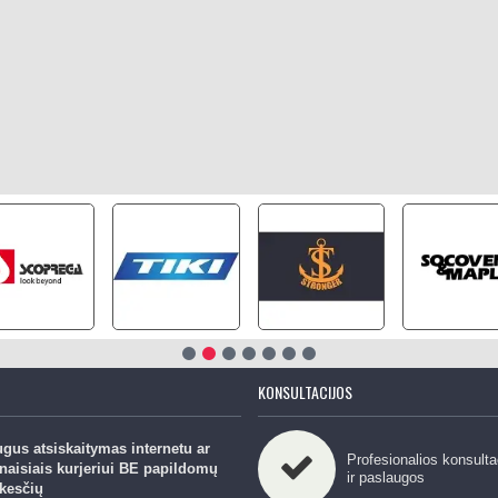
KONSULTACIJOS
gus atsiskaitymas internetu ar
Profesionalios konsulta
naisiais kurjeriui BE papildomų
ir paslaugos
kesčių