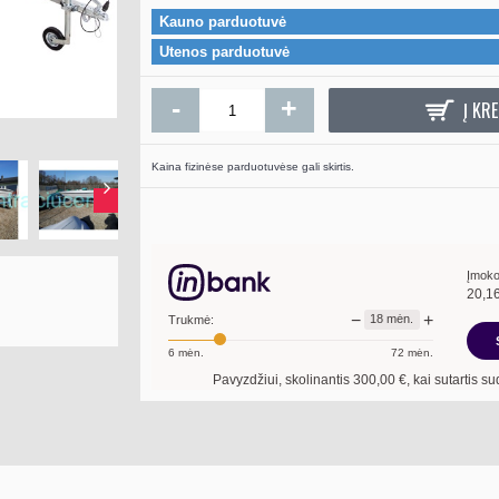
Kauno parduotuvė
Utenos parduotuvė
Elektrinė prieka
Outdoors Day Ru
-
+
Į KRE
219.0
Kaina fizinėse parduotuvėse gali skirtis.
Į KR
Įmoko
20,1
−
+
18
mėn.
Trukmė:
6
mėn.
72
mėn.
Pavyzdžiui, skolinantis
300,00
€, kai sutartis sudaroma
18