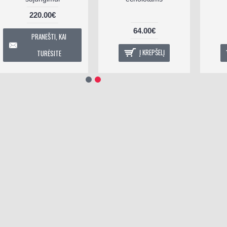
220.00€
64.00€
PRANEŠTI, KAI
Į KREPŠELĮ
TURĖSITE