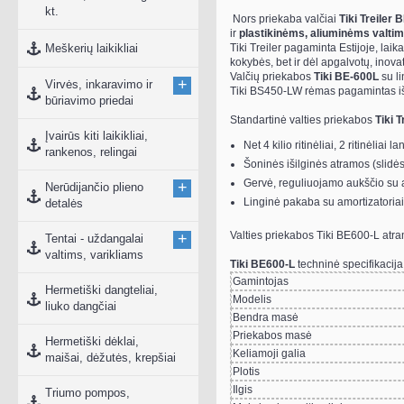
kt.
Nors priekaba valčiai
Tiki Treiler
ir
plastikinėms, aliuminėms valti
Meškerių laikikliai
Tiki Treiler pagaminta Estijoje, lai
kokybės, bet ir dėl apgalvotų, ino
Valčių priekabos
Tiki BE-600L
su li
+
Virvės, inkaravimo ir
Tiki BS450-LW rėmas pagamintas iš s
būriavimo priedai
Standartinė valties priekabos
Tiki 
Įvairūs kiti laikikliai,
Net 4 kilio ritinėliai, 2 ritinėliai
rankenos, relingai
Šoninės išilginės atramos (slidė
Gervė, reguliuojamo aukščio su a
+
Nerūdijančio plieno
Linginė pakaba su amortizatoria
detalės
Valties priekabos Tiki BE600-L atram
+
Tentai - uždangalai
valtims, varikliams
Tiki BE600-L
techninė specifikacija
Gamintojas
Hermetiški dangteliai,
Modelis
liuko dangčiai
Bendra masė
Priekabos masė
Hermetiški dėklai,
Keliamoji galia
maišai, dėžutės, krepšiai
Plotis
Ilgis
Triumo pompos,