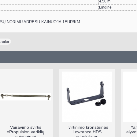
4.50 m
Linginė
SŲ NORIMU ADRESU KAINUOJA 1EUR/KM
treiler
Vairavimo svirtis
Tvirtinimo kronšteinas
Yam
ePropulsion variklių
Lowrance HDS
alyvos
sujungimui
echolotams