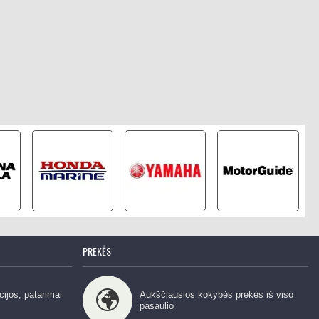
PREKĖS
cijos, patarimai
Aukščiausios kokybės prekės iš viso
pasaulio