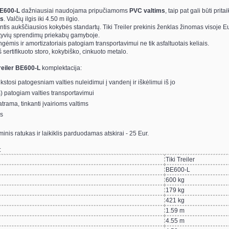
 BE600-L
dažniausiai naudojama pripučiamoms
PVC valtims
, taip pat gali būti prit
ms
. Valčių ilgis iki 4.50 m ilgio.
kantis aukščiausios kokybės standartų. Tiki Treiler prekinis ženklas žinomas visoje E
vatyvių sprendimų priekabų gamyboje.
ngėmis ir amortizatoriais patogiam transportavimui ne tik asfaltuotais keliais.
ertifikuoto storo, kokybiško, cinkuoto metalo.
Treiler BE600-L
komplektacija:
 lankstosi patogesniam valties nuleidimui į vandenį ir iškėlimui iš jo
s) patogiam valties transportavimui
trama, tinkanti įvairioms valtims
is
inis ratukas ir laikiklis parduodamas atskirai - 25 Eur.
:
Tiki Treiler
BE600-L
600 kg
179 kg
421 kg
1.59 m
4.55 m