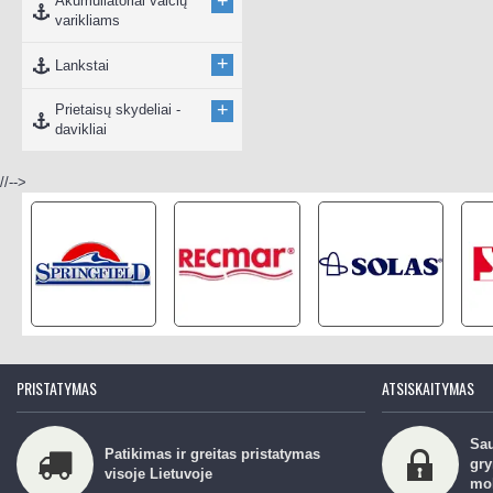
+
Akumuliatoriai valčių
varikliams
+
Lankstai
+
Prietaisų skydeliai -
davikliai
//-->
PRISTATYMAS
ATSISKAITYMAS
Sau
Patikimas ir greitas pristatymas
gry
visoje Lietuvoje
mo