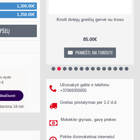
1,300.00€
1,350.00€
bos gervė Trac
Knott dviejų greičių gervė su trosu
nner 7000 SW
PŠELĮ
0€
85.00€
EPŠELĮ
PRANEŠTI, KAI TURĖSITE
s dydis
6
€
Užsisakyti galite ir telefonu
+37069355055
Skaičiuoti
Greitas pristatymas per 1-2 d.d.
mėn. terminui, metinė palūkanų norma –
13,90
%
, sutarties sudarymo mokestis -
3,
Mokėkite grynais, gavę prekes
Pirkite išsimokėtinai internetu!