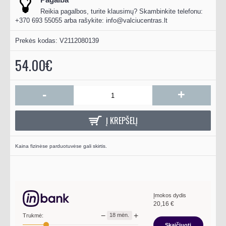
Reikia pagalbos, turite klausimų? Skambinkite telefonu:
+370 693 55055 arba rašykite:
info@valciucentras.lt
Prekės kodas:
V2112080139
54.00€
-
+
Į KREPŠELĮ
Kaina fizinėse parduotuvėse gali skirtis.
Įmokos dydis
20,16
€
−
+
18
mėn.
Trukmė:
Skaičiuoti