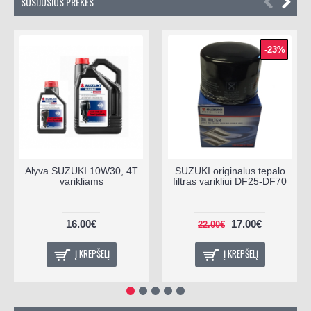
SUSIJUSIOS PREKĖS
-23%
Alyva SUZUKI 10W30, 4T
SUZUKI originalus tepalo
varikliams
filtras varikliui DF25-DF70
16.00€
17.00€
22.00€
Į KREPŠELĮ
Į KREPŠELĮ