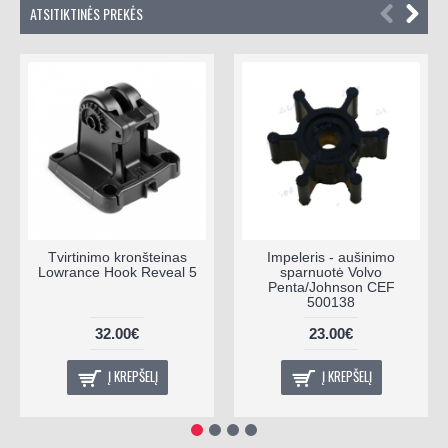
ATSITIKTINĖS PREKĖS
Tvirtinimo kronšteinas
Impeleris - aušinimo
Lowrance Hook Reveal 5
sparnuotė Volvo
Penta/Johnson CEF
500138
32.00€
23.00€
Į KREPŠELĮ
Į KREPŠELĮ