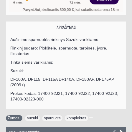
6
mėn.
72
mėn.
Pavyzdžiui, skolinantis
300,00
€, kai sutartis sudaroma
18
mėn. terminui,
APRAŠYMAS
Aušinimo sparnuotės rinkinys Suzuki varikliams
Rinkinį sudaro: Plokštelė, sparnuotė, tarpinės, įvorė,
fiksatorius.
Tinka šiems varikliams:
Suzuki:
DF100A, DF115, DF115A DF140A, DF150AP, DF175AP
(2009+)
Prekės kodas:
17400-92J21, 17400-92J22, 17400-92J23,
17400-92J23-000
Žymos:
suzuki
,
sparnuote
,
komplektas