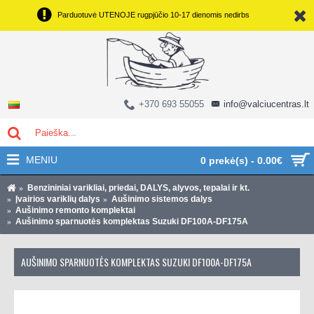
Parduotuvė UTENOJE rugpjūčio 10-17 dienomis nedirbs
+370 693 55055
info@valciucentras.lt
MENIU
0 prekė(s) - 0.00€
Benzininiai varikliai, priedai, DALYS, alyvos, tepalai ir kt.
Įvairios variklių dalys
Aušinimo sistemos dalys
Aušinimo remonto komplektai
Aušinimo sparnuotės komplektas Suzuki DF100A-DF175A
AUŠINIMO SPARNUOTĖS KOMPLEKTAS SUZUKI DF100A-DF175A